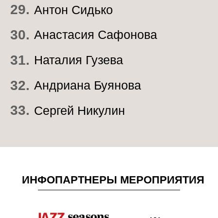
ТВОРЧЕСКИЙ ДУЭТ «ТИШЬ»
Коллекция керамических
скульптурных объектов «Тихий
сад», вдохновленная хрупкостью
растительного мира.
Подробнее
ЮЛИЯ ДЮБЕНКО