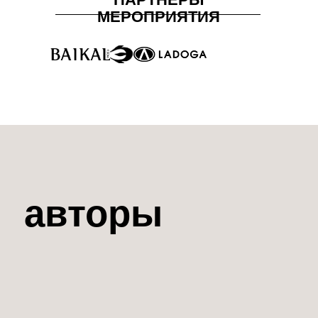
любви телу и его живым
проявлениям, когда
освобождённое, оно почти летит в
раскованном движении или
замирает на месте.
Подробнее