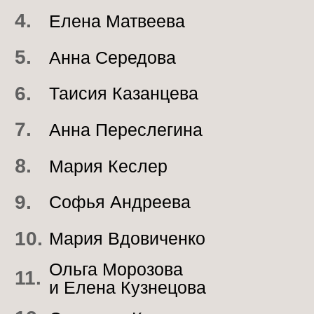
24.
Андрей Симонов
25.
Анжела Каменева
Вероника Жабко и
26.
Светлана Евдокимова
27.
Мария Александрова
28.
Ольга Углова
29.
Антон Сидько
30.
Анастасия Сафонова
31.
Наталия Гузева
32.
Андриана Буянова
33.
Сергей Никулин