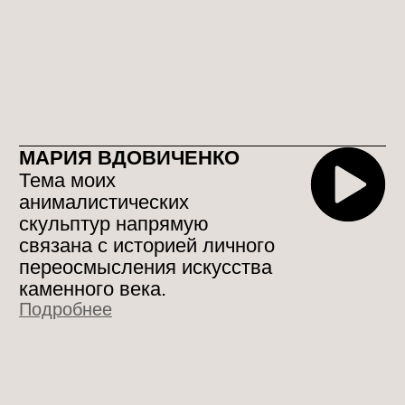
ДАРЬЯ ГОСТИНСКАЯ
На выставке хочу представить
коллекцию «За дверью».
Каждый элемент – не просто
изображение, а тактильный
слепок ушедшего времени,
замочная скважина в прошлое,
символ невидимых историй,
скрытых за фасадами городов.
Подробнее