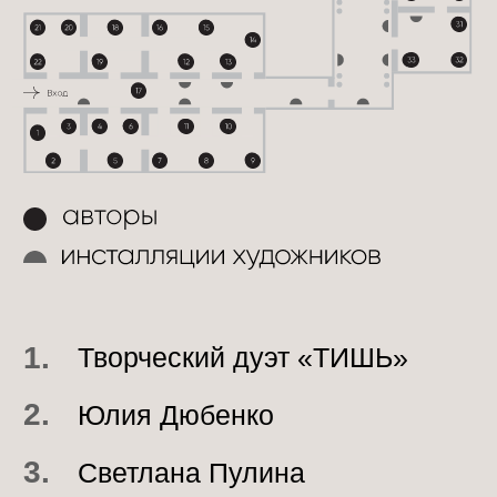
12.
Светлана Ким
13.
Айнура Бунятова
14.
Екатерина Яковлева
15.
Настя Кесс / Nastya Kess
16.
Надия Миниахметова
17.
Дарья Гостинская
18.
Анкуца Юркевич
19.
Мария Насекина
МАРИНА НОВИЦКАЯ
20.
АТЕЛЬЕ
21.
София Венслицкая
22.
Залина Логачева
Марина Гронина
23.
и Игорь Васильев