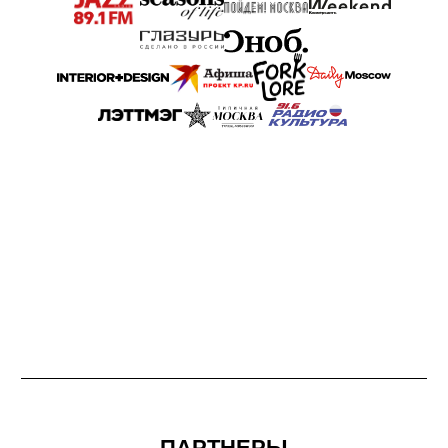
Композиция «Семена»
Главным элементом экспозиции
по задумке будет являться
световая подвесная композиция
из прозрачного матового стекла в
виде семян с ростками.
Подробнее
СВЕТЛАНА ПУЛИНА
Серия работ "Тела". Это моя ода