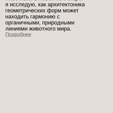
МАРИЯ ВДОВИЧЕНКО
Тема моих
анималистических
скульптур напрямую
связана с историей личного
переосмысления искусства
каменного века.
Подробнее