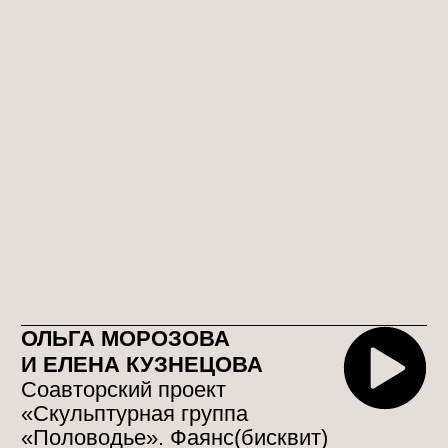
АНКУЦА ЮРКЕВИЧ
Тема работы – размышление о
границах реального и
нереального и где в этом
человек. Работы в процессе,
на данный момент есть только
эскиз-визуализация.
Подробнее