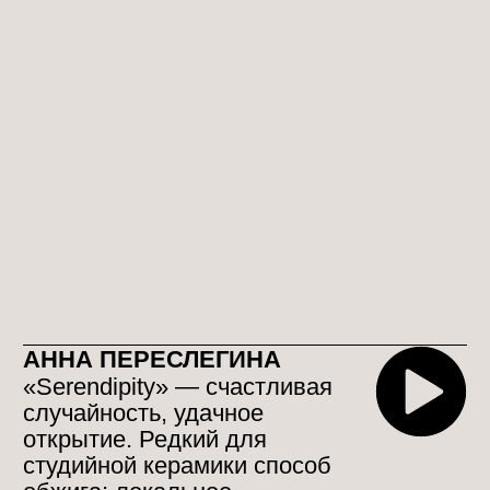
Подробнее
СВЕТЛАНА КИМ
Я представляю работы из
«Лесной серии».
Они сдержаны по цвету и
создают немного мрачную,
волшебную атмосферу. В них
переплетаются сказочные