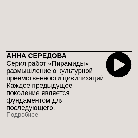
МИЛК ПРИНЦЕСС/СОФЬЯ
АНДРЕЕВА
Эта серия – про поля,
засеянные рожью, про
приручённых животных, про
солнце и дождь, про
сельскохозяйственный
календарь, про ритуалы и
обряды.
В центре композиции –
посетитель выставки,
человек, царь Природы.
Подробнее