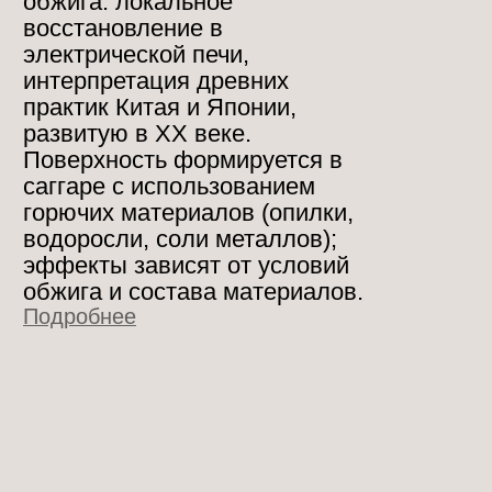
образы и природные мотивы:
дома на корнях с ветвистыми
рогами, лесные духи с
совиными чертами, а также
другие лесные обитатели и
многокрылые существа.
Подробнее