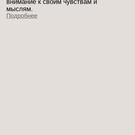
АЙНУРА БУНЯТОВА
Я создаю коллекцию крупных
ваз, ваз-канделябров с
отверстиями по всему телу для
возможности встроить ветви и
цветы прямо в объект, это
символичная для меня
коллекция
в приходном моменте
творчества.
Подробнее