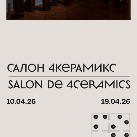
1.
Творческий дуэт «ТИШЬ»
2.
Юлия Дюбенко
3.
Светлана Пулина
4.
Елена Матвеева
5.
Анна Середова
6.
Таисия Казанцева
7.
Анна Переслегина
8.
Мария Кеслер
9.
Софья Андреева
10.
Мария Вдовиченко
Ольга Морозова
11.
и Елена Кузнецова