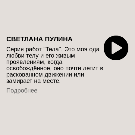
я исследую, как архитектоника
геометрических форм может
находить гармонию с
органичными, природными
линиями животного мира.
Подробнее